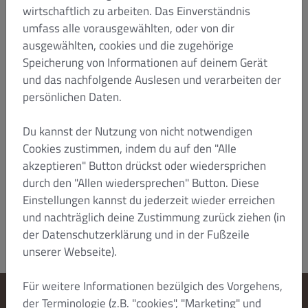
Sofern es sich bei dem Kunden um einen
wirtschaftlich zu arbeiten. Das Einverständnis
Kaufmann/eine Kauffrau, eine juristische Person
umfass alle vorausgewählten, oder von dir
des öffentlichen Rechts oder um ein öffentlich-
ausgewählten, cookies und die zugehörige
rechtliches Sondervermögen handelt, ist
Speicherung von Informationen auf deinem Gerät
ausschließlicher Gerichtsstand für alle
Streitigkeiten aus oder im Zusammenhang mit
und das nachfolgende Auslesen und verarbeiten der
dieser Vereinbarung, ihrem Zustandekommen
persönlichen Daten.
oder ihrer Durchführung Düsseldorf. Sofern der
Kunde seinen Sitz im Ausland hat, kann DISH
Du kannst der Nutzung von nicht notwendigen
jedoch auch dort Klage erheben. Ansonsten gilt der
Cookies zustimmen, indem du auf den "Alle
gesetzliche Gerichtsstand.
akzeptieren" Button drückst oder wiedersprichen
Stand: Januar 2022/HTZ
durch den "Allen wiedersprechen" Button. Diese
Dish Order_B2C_T&C_V4_Jan 2022_de
Einstellungen kannst du jederzeit wieder erreichen
und nachträglich deine Zustimmung zurück ziehen (in
der Datenschutzerklärung und in der Fußzeile
unserer Webseite).
Für weitere Informationen bezülgich des Vorgehens,
der Terminologie (z.B. "cookies", "Marketing" und